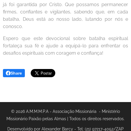
já foi garantida por Cristo. Que possamos permanecer
firmes, confiantes e vigilantes, sabendo que, em cada
batalha, Deus está ao nosso lado, lutando por nós e
conosco.
Espero que este devocional sobre batalha espiritual
fortaleça sua fé e ajude a equipá-lo para enfrentar os
desafios espirituais com coragem e confiança!
Share
© 2026 A.M.M.M.P.A - Associação Missionária - Ministério
Missionário Paixão pelas Almas | Todos os direitos reservados.
Desenvolvido por Alexander Barcy - Tel: (21) 97217-4052/ZAP