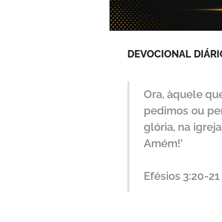
DEVOCIONAL
DIÁRI
Ora, àquele qu
pedimos ou pen
glória, na igre
Amém!'
Efésios 3:20-21