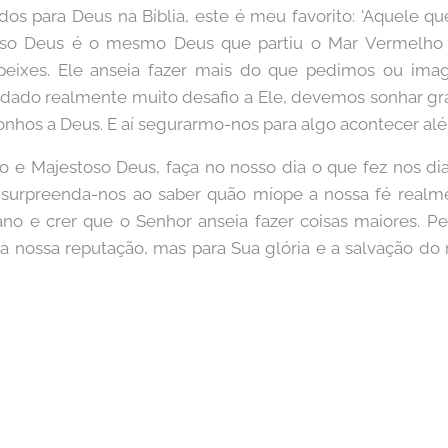
s para Deus na Bíblia, este é meu favorito: 'Aquele q
Nosso Deus é o mesmo Deus que partiu o Mar Vermelho
eixes. Ele anseia fazer mais do que pedimos ou imag
dado realmente muito desafio a Ele, devemos sonhar gr
onhos a Deus. E aí segurarmo-nos para algo acontecer al
 e Majestoso Deus, faça no nosso dia o que fez nos dia
s surpreenda-nos ao saber quão míope a nossa fé realme
no e crer que o Senhor anseia fazer coisas maiores. P
 nossa reputação, mas para Sua glória e a salvação 