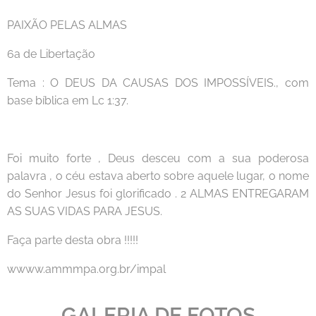
PAIXÃO PELAS ALMAS
6a de Libertação
Tema : O DEUS DA CAUSAS DOS IMPOSSÍVEIS., com
base bíblica em Lc 1:37.
Foi muito forte , Deus desceu com a sua poderosa
palavra , o céu estava aberto sobre aquele lugar, o nome
do Senhor Jesus foi glorificado . 2 ALMAS ENTREGARAM
AS SUAS VIDAS PARA JESUS.
Faça parte desta obra !!!!!
wwww.ammmpa.org.br/impal
GALERIA DE FOTOS