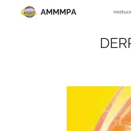
AMMMP
A
Instituc
DER