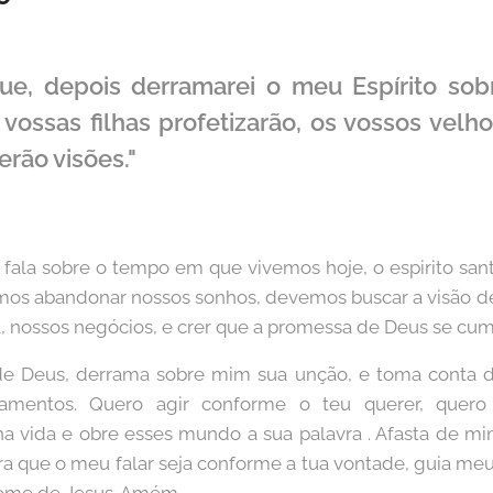
ue, depois derramarei o meu Espírito sob
 vossas filhas profetizarão, os vossos velh
erão visões."
 fala sobre o tempo em que vivemos hoje, o espirito sa
os abandonar nossos sonhos, devemos buscar a visão de
a, nossos negócios, e crer que a promessa de Deus se cum
 de Deus, derrama sobre mim sua unção, e toma conta 
mentos. Quero agir conforme o teu querer, quero
a vida e obre esses mundo a sua palavra . Afasta de mi
ra que o meu falar seja conforme a tua vontade, guia m
nome de Jesus. Amém.