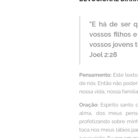
"E há de ser q
vossos filhos e
vossos jovens t
Joel 2:28
Pensamento:
Este texto
de nós. Então não podem
nossa vida, nossa famíli
Oração:
Espirito santo
alma, dos meus pensa
profetizando sobre minh
toca nos meus lábios pa
a sua visão. Eu oro em 