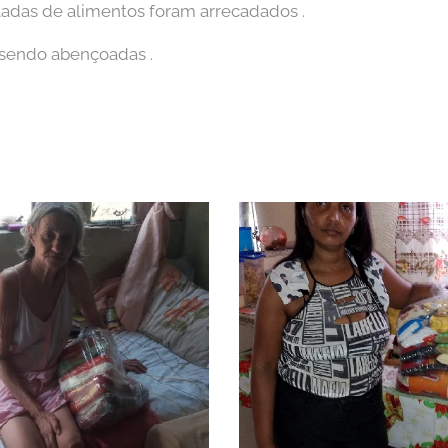
ladas de alimentos foram arrecadados .
o sendo abençoadas .
!