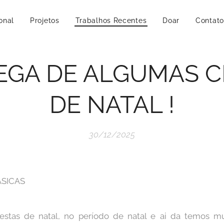
ional
Projetos
Trabalhos Recentes
Doar
Contato
EGA DE ALGUMAS C
DE NATAL !
30/12/2025
ÁSICAS
stas de natal, no período de natal e ai da temos mu