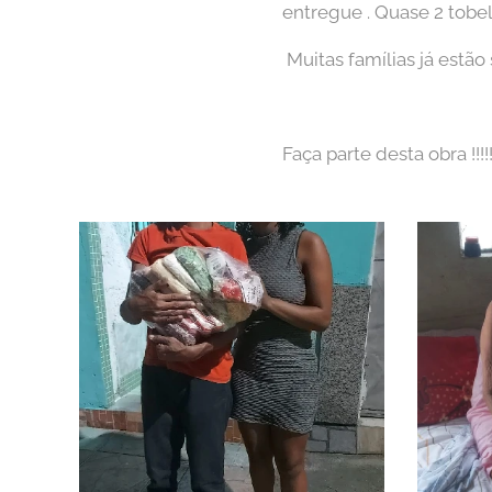
entregue . Quase 2 tobe
Muitas famílias já estã
Faça parte desta obra !!!!