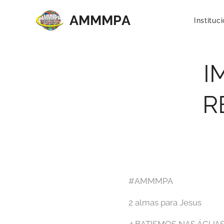
AMMMP
A
Instituc
I
R
#AMMMPA
2 almas para Jesus