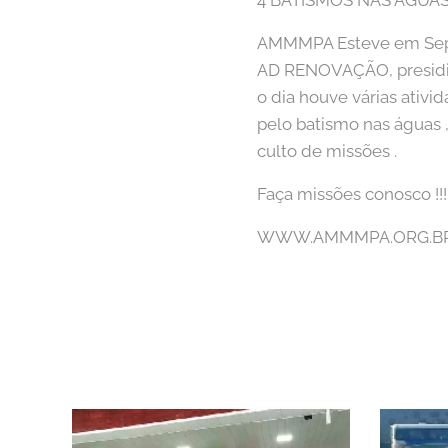
4 BATISMOS NAS ÁGUA
AMMMPA Esteve em Sepet
AD RENOVAÇÃO, presidida
o dia houve várias ativ
pelo batismo nas águas 
culto de missões .
Faça missões conosco !!!
WWW.AMMMPA.ORG.B