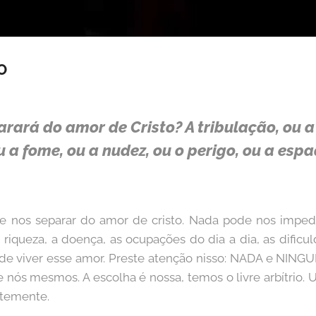
O
rará do amor de Cristo? A tribulação, ou a
 a fome, ou a nudez, ou o perigo, ou a esp
 nos separar do amor de cristo. Nada pode nos impedi
 riqueza, a doença, as ocupações do dia a dia, as dific
de viver esse amor. Preste atenção nisso: NADA e NING
 nós mesmos. A escolha é nossa, temos o livre arbítrio
ntemente.