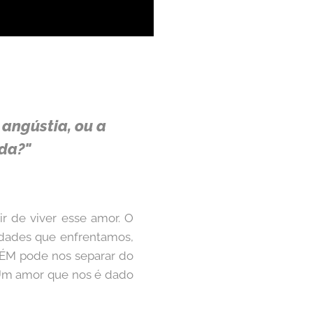
 angústia, ou a
ada?"
r de viver esse amor. O
uldades que enfrentamos,
UÉM pode nos separar do
. Um amor que nos é dado