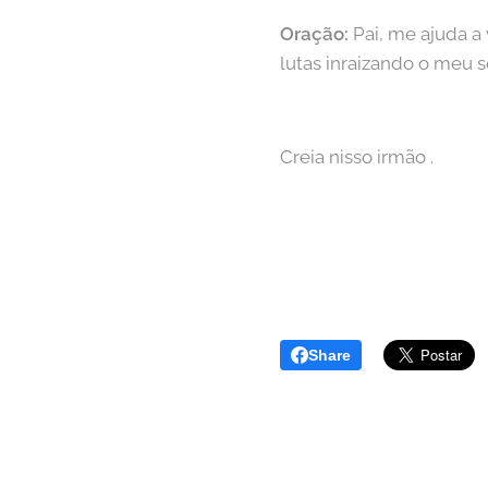
Oração:
Pai, me ajuda a 
lutas inraizando o meu 
Creia nisso irmão .
Share