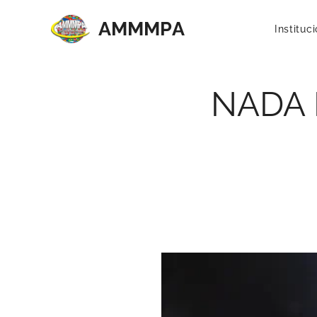
AMMMP
A
Instituc
NADA 