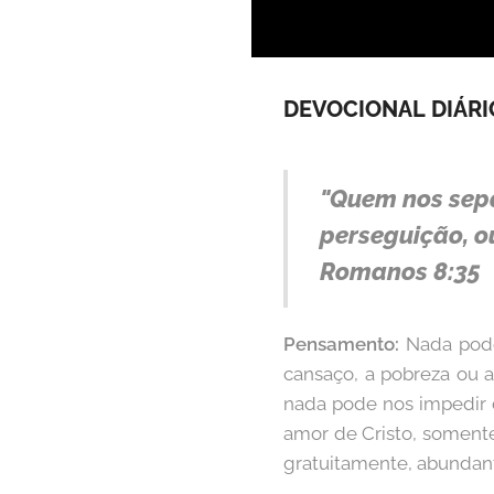
DEVOCIONAL
DIÁRI
"Quem nos sepa
perseguição, ou
Romanos 8:35
Pensamento:
Nada pode
cansaço, a pobreza ou a
nada pode nos impedir 
amor de Cristo, somente
gratuitamente, abunda