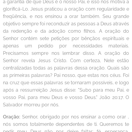
a garantia de que Deus é o nosso Pai, e isso nos motiva a
glorificá-Lo. Jesus praticou a oração com regularidade e
freqüência, e nos ensinou a orar também. Seu grande
objetivo sempre foi reconduzir as pessoas a Deus através
da redenção e da adoção como filhos. A oração do
Senhor contém sete petições por bênçãos espirituais e
apenas um pedido por necessidades materiais.
Precisamos sempre nos lembrar disso. A oração do
Senhor revela Jesus Cristo. Com certeza, Nele estão
centralizadas todas as palavras dessa oração. Quais são
as primeiras palavras? Pai nosso, que estas nos céus. Foi
na cruz que essas palavras se tornaram possíveis, e logo
após a ressurreição Jesus disse: "Subo para meu Pai, e
vosso Pai, para meu Deus e vosso Deus." João 20:17. O
Salvador morreu por nós.
Oração:
Senhor, obrigado por nos ensinar a como orar ,
nós somos totalmente dependentes de ti. Queremos te
pedir meu Deus não nos deixe faltar: fé, esperança,