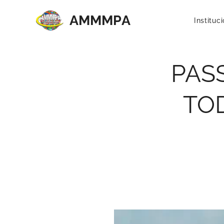
AMMMP
A
Instituc
PASS
TOD