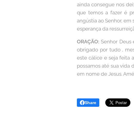
ainda consegue nos dei
que temos a fazer é pr
angústia ao Senhor, em 
esperança da ressurreiçã
ORAÇÃO:
Senhor Deus e
obrigado por tudo , mes
este cálice e seja feita
possamos até sua vida di
em nome de Jesus. Am
Share