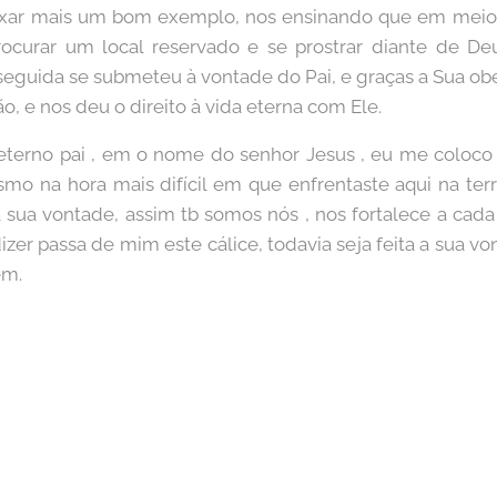
xar mais um bom exemplo, nos ensinando que em meio 
ocurar um local reservado e se prostrar diante de De
seguida se submeteu à vontade do Pai, e graças a Sua obe
o, e nos deu o direito à vida eterna com Ele.
terno pai , em o nome do senhor Jesus , eu me coloco 
mo na hora mais difícil em que enfrentaste aqui na terr
 a sua vontade, assim tb somos nós , nos fortalece a cad
zer passa de mim este cálice, todavia seja feita a sua von
ém.