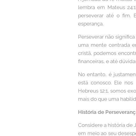
lembra em Mateus 24:1
perseverar até o fim.
esperança.
Perseverar não signific
uma mente centrada e
cristã, podemos encontr
financeiras, e até dúvi
No entanto, é justame
está conosco. Ele nos
Hebreus 12:1, somos exor
mais do que uma habili
História de Perseveranç
Considere a história de
em meio ao seu desespe