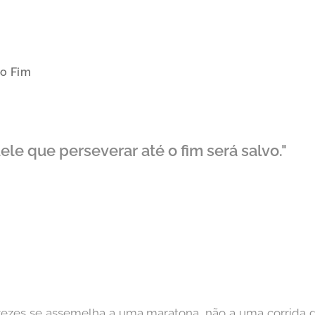
 o Fim
le que perseverar até o fim será salvo."
vezes se assemelha a uma maratona, não a uma corrida 