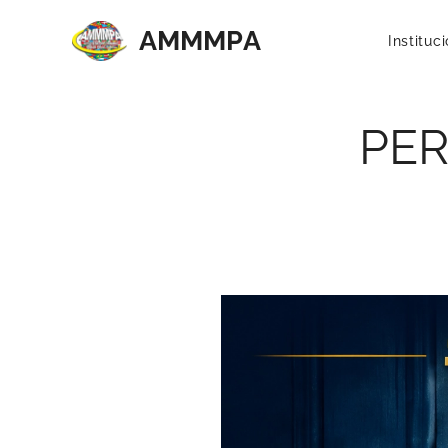
AMMMP
A
Instituc
PER