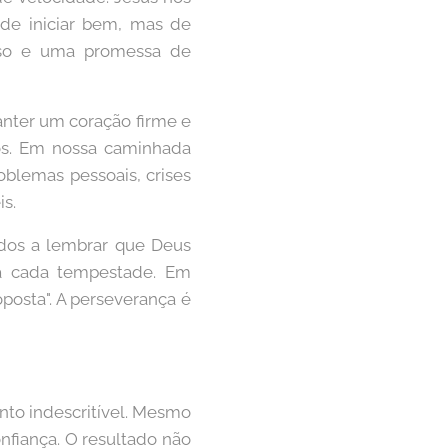
de iniciar bem, mas de
roso e uma promessa de
anter um coração firme e
s. Em nossa caminhada
oblemas pessoais, crises
s.
dos a lembrar que Deus
ra cada tempestade. Em
oposta". A perseverança é
nto indescritível. Mesmo
fiança. O resultado não