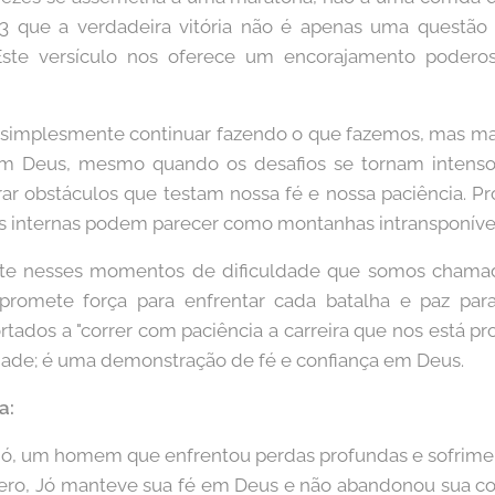
3 que a verdadeira vitória não é apenas uma questão 
 Este versículo nos oferece um encorajamento pode
a simplesmente continuar fazendo o que fazemos, mas m
m Deus, mesmo quando os desafios se tornam intenso
ar obstáculos que testam nossa fé e nossa paciência. Pr
das internas podem parecer como montanhas intransponívei
nte nesses momentos de dificuldade que somos chama
 promete força para enfrentar cada batalha e paz pa
tados a "correr com paciência a carreira que nos está pr
dade; é uma demonstração de fé e confiança em Deus.
a:
 Jó, um homem que enfrentou perdas profundas e sofrime
ro, Jó manteve sua fé em Deus e não abandonou sua con