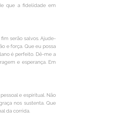
de que a fidelidade em
im serão salvos. Ajude-
ão e força. Que eu possa
lano é perfeito. Dê-me a
coragem e esperança. Em
essoal e espiritual. Não
graça nos sustenta. Que
al da corrida.