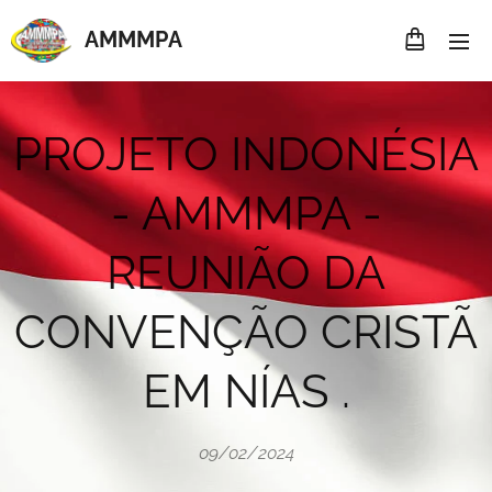
AMMMP
A
PROJETO INDONÉSIA
- AMMMPA -
REUNIÃO DA
CONVENÇÃO CRISTÃ
EM NÍAS .
09/02/2024