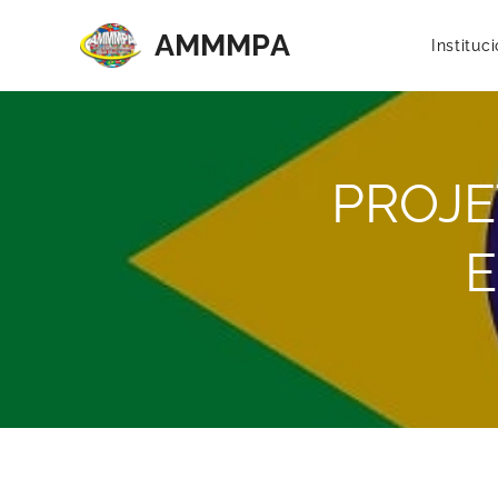
AMMMP
A
Instituc
PROJET
E