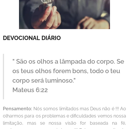
DEVOCIONAL
DIÁRIO
" São os olhos a lâmpada do corpo. Se
os teus olhos forem bons, todo o teu
corpo será luminoso."
Mateus 6:22
Pensamento:
Nós somos limitados mas Deus não é !!! Ao
olharmos para os problemas e dificuldades vemos nossa
limitação, mas se nossa visão for baseada na fé,