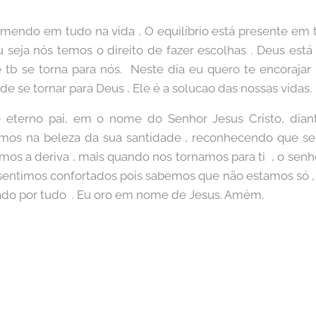
mendo em tudo na vida , O equilíbrio está presente em tud
 ou seja nós temos o direito de fazer escolhas . Deus es
e tb se torna para nós. Neste dia eu quero te encoraja
e se tornar para Deus , Ele é a solucao das nossas vidas.
eterno pai, em o nome do Senhor Jesus Cristo, dian
mos na beleza da sua santidade , reconhecendo que se
camos a deriva , mais quando nos tornamos para ti , o sen
sentimos confortados pois sabemos que não estamos só ,
gado por tudo . Eu oro em nome de Jesus. Amém.