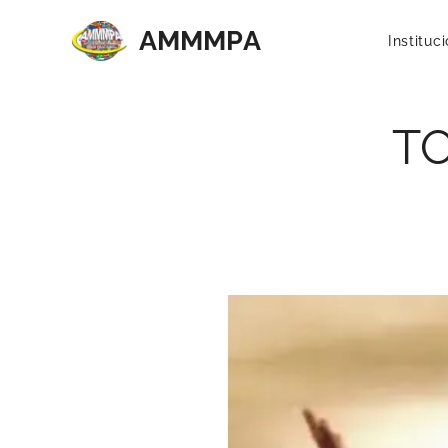
AMMMP
A
Instituc
TO