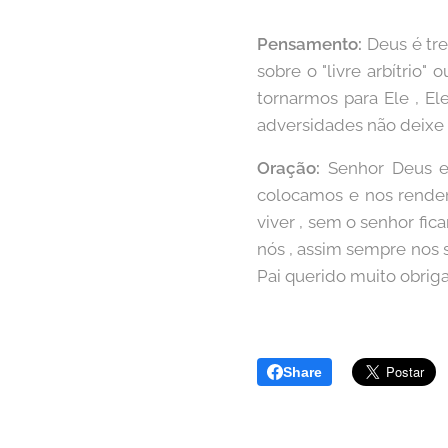
Pensamento:
Deus é tre
sobre o "livre arbítrio"
tornarmos para Ele , El
adversidades não deixe d
Oração:
Senhor Deus e 
colocamos e nos rende
viver , sem o senhor fi
nós , assim sempre nos 
Pai querido muito obri
Share