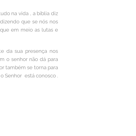
o na vida , a bíblia diz
tá dizendo que se nós nos
r que em meio as lutas e
te da sua presença nos
m o senhor não dá para
hor também se torna para
 o Senhor está conosco .