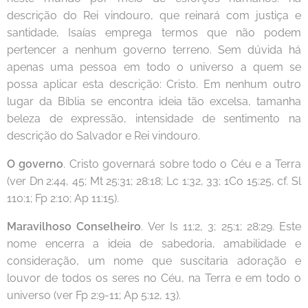
descrição do Rei vindouro, que reinará com justiça e
santidade, Isaías emprega termos que não podem
pertencer a nenhum governo terreno. Sem dúvida há
apenas uma pessoa em todo o universo a quem se
possa aplicar esta descrição: Cristo. Em nenhum outro
lugar da Bíblia se encontra ideia tão excelsa, tamanha
beleza de expressão, intensidade de sentimento na
descrição do Salvador e Rei vindouro.
O governo
. Cristo governará sobre todo o Céu e a Terra
(ver Dn 2:44, 45; Mt 25:31; 28:18; Lc 1:32, 33; 1Co 15:25, cf. Sl
110:1; Fp 2:10; Ap 11:15).
Maravilhoso Conselheiro
. Ver Is 11:2, 3; 25:1; 28:29. Este
nome encerra a ideia de sabedoria, amabilidade e
consideração, um nome que suscitaria adoração e
louvor de todos os seres no Céu, na Terra e em todo o
universo (ver Fp 2:9-11; Ap 5:12, 13).