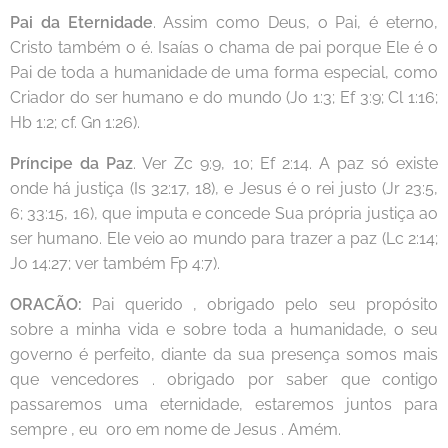
Pai da Eternidade
. Assim como Deus, o Pai, é eterno,
Cristo também o é. Isaías o chama de pai porque Ele é o
Pai de toda a humanidade de uma forma especial, como
Criador do ser humano e do mundo (Jo 1:3; Ef 3:9; Cl 1:16;
Hb 1:2; cf. Gn 1:26).
Príncipe da Paz
. Ver Zc 9:9, 10; Ef 2:14. A paz só existe
onde há justiça (Is 32:17, 18), e Jesus é o rei justo (Jr 23:5,
6; 33:15, 16), que imputa e concede Sua própria justiça ao
ser humano. Ele veio ao mundo para trazer a paz (Lc 2:14;
Jo 14:27; ver também Fp 4:7).
ORACÃO:
Pai querido , obrigado pelo seu propósito
sobre a minha vida e sobre toda a humanidade, o seu
governo é perfeito, diante da sua presença somos mais
que vencedores . obrigado por saber que contigo
passaremos uma eternidade, estaremos juntos para
sempre , eu oro em nome de Jesus . Amém.